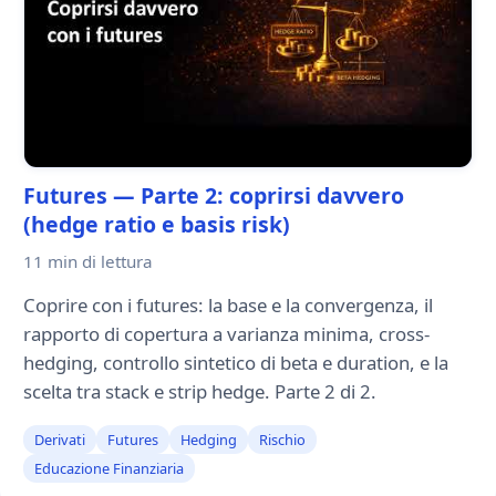
Futures — Parte 2: coprirsi davvero
(hedge ratio e basis risk)
11 min
di lettura
Coprire con i futures: la base e la convergenza, il
rapporto di copertura a varianza minima, cross-
hedging, controllo sintetico di beta e duration, e la
scelta tra stack e strip hedge. Parte 2 di 2.
Derivati
Futures
Hedging
Rischio
Educazione Finanziaria