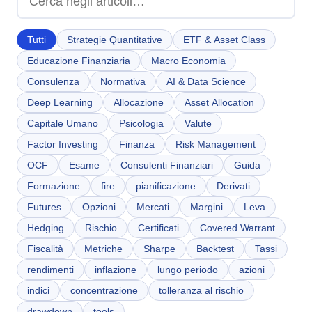
Chi Siamo
IT
EN
Tutti
Strategie Quantitative
ETF & Asset Class
Educazione Finanziaria
Macro Economia
Consulenza
Normativa
AI & Data Science
Deep Learning
Allocazione
Asset Allocation
Capitale Umano
Psicologia
Valute
Factor Investing
Finanza
Risk Management
OCF
Esame
Consulenti Finanziari
Guida
Formazione
fire
pianificazione
Derivati
Futures
Opzioni
Mercati
Margini
Leva
Hedging
Rischio
Certificati
Covered Warrant
Fiscalità
Metriche
Sharpe
Backtest
Tassi
rendimenti
inflazione
lungo periodo
azioni
indici
concentrazione
tolleranza al rischio
drawdown
tools