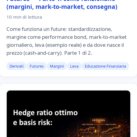
(margini, mark-to-market, consegna)
10 min
di lettura
Come funziona un future: standardizzazione,
margine come performance bond, mark-to-market
giornaliero, leva (esempio reale) e da dove nasce il
prezzo (cash-and-carry). Parte 1 di 2.
Derivati
Futures
Margini
Leva
Educazione Finanziaria