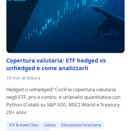
Copertura valutaria: ETF hedged vs
unhedged e come analizzarli
10 min
di lettura
Hedged o unhedged? Cos’è la copertura valutaria
negli ETF, pro e contro, e un’analisi quantitativa con
Python (Colab) su S&P 500, MSCI World e Treasury
20+ anni.
ETF & Asset Class
Valute
Educazione Finanziaria