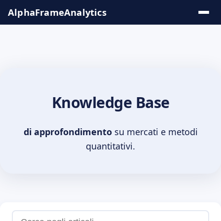
Salta
AlphaFrame
Analytics
al
contenuto
Soluzioni &
Insights
Knowledge Base
Tool
Online
di approfondimento
su mercati e metodi
quantitativi.
Knowledge
Base
Serie