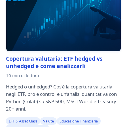
Copertura valutaria: ETF hedged vs
unhedged e come analizzarli
10 min
di lettura
Hedged o unhedged? Cos’è la copertura valutaria
negli ETF, pro e contro, e un’analisi quantitativa con
Python (Colab) su S&P 500, MSCI World e Treasury
20+ anni.
ETF & Asset Class
Valute
Educazione Finanziaria