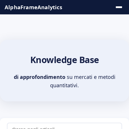
Salta
AlphaFrame
Analytics
al
contenuto
Soluzioni &
Insights
Knowledge Base
Tool
Online
di approfondimento
su mercati e metodi
quantitativi.
Knowledge
Base
Serie