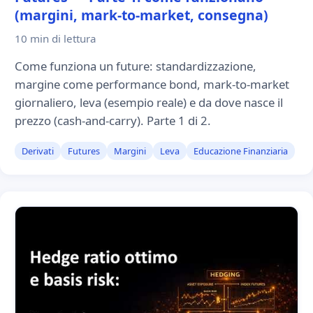
(margini, mark-to-market, consegna)
10 min
di lettura
Come funziona un future: standardizzazione,
margine come performance bond, mark-to-market
giornaliero, leva (esempio reale) e da dove nasce il
prezzo (cash-and-carry). Parte 1 di 2.
Derivati
Futures
Margini
Leva
Educazione Finanziaria