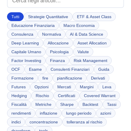
Chi Siamo
IT
EN
Tutti
Strategie Quantitative
ETF & Asset Class
Educazione Finanziaria
Macro Economia
Consulenza
Normativa
AI & Data Science
Deep Learning
Allocazione
Asset Allocation
Capitale Umano
Psicologia
Valute
Factor Investing
Finanza
Risk Management
OCF
Esame
Consulenti Finanziari
Guida
Formazione
fire
pianificazione
Derivati
Futures
Opzioni
Mercati
Margini
Leva
Hedging
Rischio
Certificati
Covered Warrant
Fiscalità
Metriche
Sharpe
Backtest
Tassi
rendimenti
inflazione
lungo periodo
azioni
indici
concentrazione
tolleranza al rischio
drawdown
tools