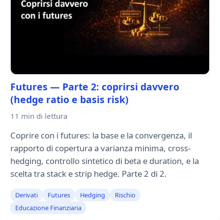
Futures — Parte 2: coprirsi davvero
(hedge ratio e basis risk)
11 min
di lettura
Coprire con i futures: la base e la convergenza, il
rapporto di copertura a varianza minima, cross-
hedging, controllo sintetico di beta e duration, e la
scelta tra stack e strip hedge. Parte 2 di 2.
Derivati
Futures
Hedging
Rischio
Educazione Finanziaria