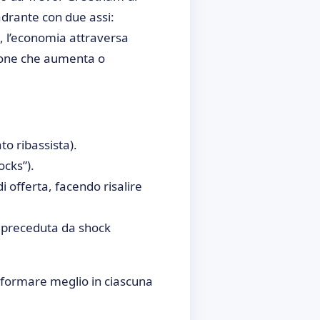
drante con due assi:
M, l’economia attraversa
zione che aumenta o
to ribassista).
ocks”).
di offerta, facendo risalire
o preceduta da shock
rformare meglio in ciascuna