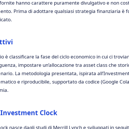
 fornite hanno carattere puramente divulgativo e non cos
ento. Prima di adottare qualsiasi strategia finanziaria è
icato.
ttivi
io è classificare la fase del ciclo economico in cui ci trov
uenza, impostare un’allocazione tra asset class che sto
ario. La metodologia presentata, ispirata all’Investment 
matico e riproducibile, supportato da codice (Google Colab
mia.
l’Investment Clock
ock nasce dagli studi di Merrill Lynch e sviluppati in seg