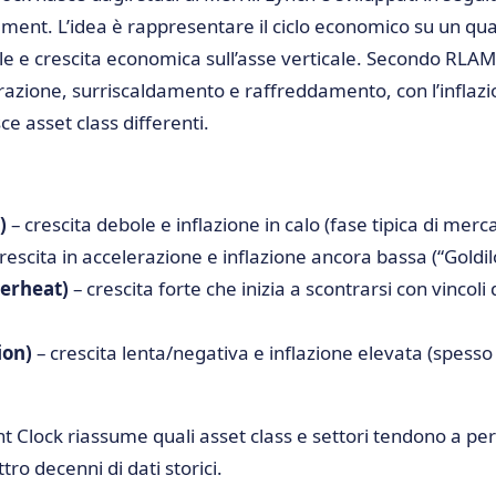
nt. L’idea è rappresentare il ciclo economico su un qua
tale e crescita economica sull’asse verticale. Secondo RLA
trazione, surriscaldamento e raffreddamento, con l’infla
ce asset class differenti.
)
– crescita debole e inflazione in calo (fase tipica di merca
rescita in accelerazione e inflazione ancora bassa (“Goldil
erheat)
– crescita forte che inizia a scontrarsi con vincoli 
ion)
– crescita lenta/negativa e inflazione elevata (spess
t Clock riassume quali asset class e settori tendono a pe
tro decenni di dati storici.