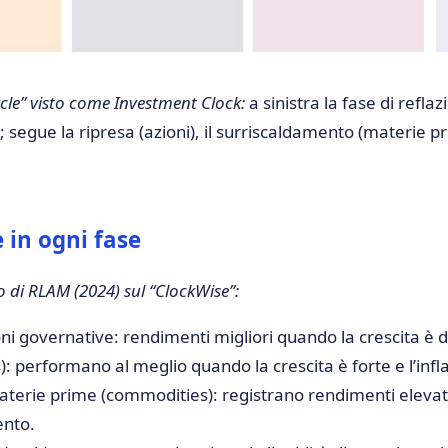
ycle” visto come Investment Clock:
a sinistra la fase di refla
 segue la ripresa (azioni), il surriscaldamento (materie pr
e in ogni fase
di RLAM (2024) sul “ClockWise”:
ni governative: rendimenti migliori quando la crescita è de
s): performano al meglio quando la crescita è forte e l’infl
terie prime (commodities): registrano rendimenti elevati
ento.