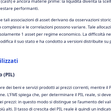
à (cash) e ancora materie prime: la liquidità diventa la sce
estare performanti.
e tali associazioni di asset derivano da osservazioni stor
ono complessi e le correlazioni possono variare. Tale alloc
solamente 1 asset per regime economico. La difficoltà ne
difica il suo stato e ha condotto a versioni distribuite su 
lizzati
 (PIL)
re dei beni e servizi prodotti ai prezzi correnti, mentre il 
ione. L’FMI spiega che, per determinare il PIL reale, si deve
i prezzi: in questo modo si distingue se l’aumento del v
iù alti. Il tasso di crescita del PIL reale è quindi un indi