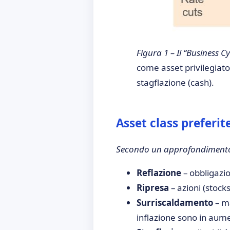
Figura 1 – Il “Business C
come asset privilegiato;
stagflazione (cash).
Asset class preferit
Secondo un approfondimento 
Reflazione
– obbligazio
Ripresa
– azioni (stock
Surriscaldamento
– ma
inflazione sono in aum