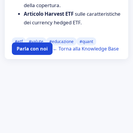
della copertura.
Articolo Harvest ETF
sulle caratteristiche
dei currency hedged ETF.
#
etf
#
valute
#
educazione
#
quant
Parla con noi
← Torna alla Knowledge Base