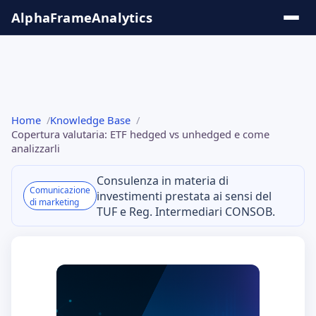
Salta
AlphaFrame
Analytics
al
contenuto
Soluzioni &
Home
Knowledge Base
Insights
Copertura valutaria: ETF hedged vs unhedged e come
analizzarli
Tool
Consulenza in materia di
Online
Comunicazione
investimenti prestata ai sensi del
di marketing
TUF e Reg. Intermediari CONSOB.
Knowledge
Base
Serie