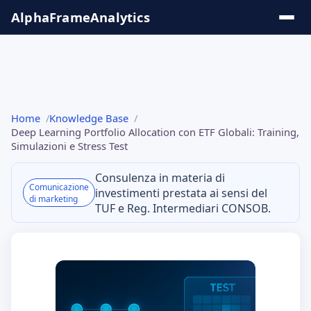
Salta
AlphaFrame
Analytics
al
contenuto
Soluzioni &
Home
Knowledge Base
Insights
Deep Learning Portfolio Allocation con ETF Globali: Training,
Simulazioni e Stress Test
Tool
Consulenza in materia di
Online
Comunicazione
investimenti prestata ai sensi del
di marketing
TUF e Reg. Intermediari CONSOB.
Knowledge
Base
Serie