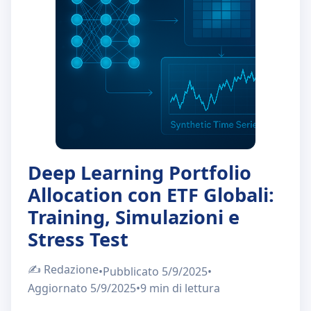
Chi Siamo
IT
EN
Deep Learning Portfolio
Allocation con ETF Globali:
Training, Simulazioni e
Stress Test
✍️
Redazione
•
Pubblicato
5/9/2025
•
Aggiornato
5/9/2025
•
9 min
di lettura