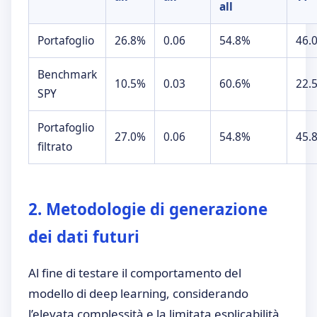
all
Portafoglio
26.8%
0.06
54.8%
46.
Benchmark
10.5%
0.03
60.6%
22.
SPY
Portafoglio
27.0%
0.06
54.8%
45.
filtrato
2. Metodologie di generazione
dei dati futuri
Al fine di testare il comportamento del
modello di deep learning, considerando
l’elevata complessità e la limitata esplicabilità