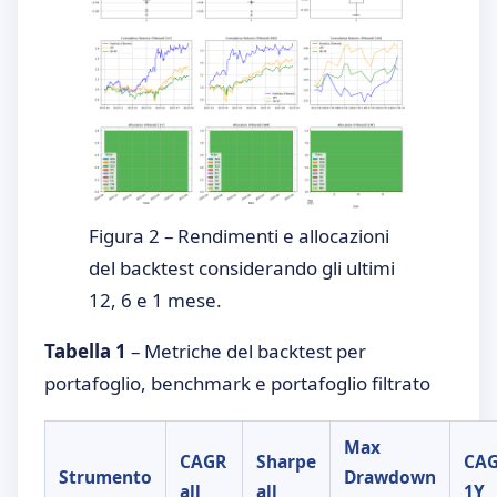
Figura 2 – Rendimenti e allocazioni
del backtest considerando gli ultimi
12, 6 e 1 mese.
Tabella 1
– Metriche del backtest per
portafoglio, benchmark e portafoglio filtrato
Max
CAGR
Sharpe
CA
Strumento
Drawdown
all
all
1Y