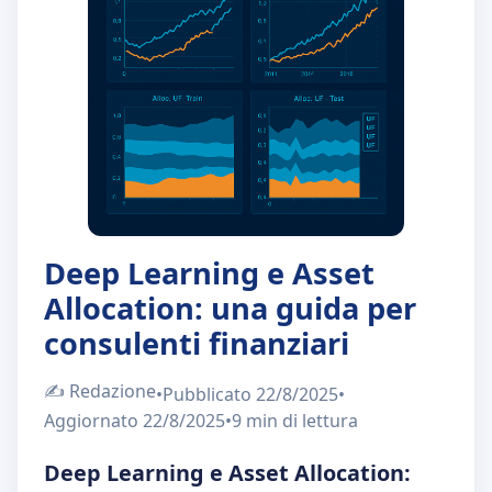
Chi Siamo
IT
EN
Deep Learning e Asset
Allocation: una guida per
consulenti finanziari
✍️
Redazione
•
Pubblicato
22/8/2025
•
Aggiornato
22/8/2025
•
9 min
di lettura
Deep Learning e Asset Allocation: