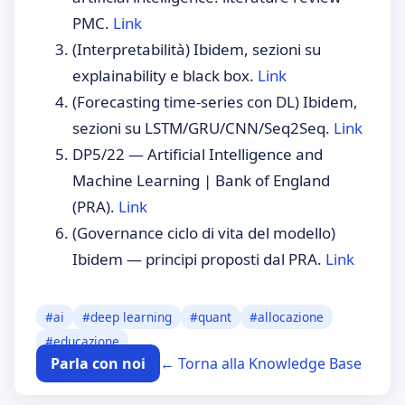
PMC.
Link
(Interpretabilità) Ibidem, sezioni su
explainability e black box.
Link
(Forecasting time-series con DL) Ibidem,
sezioni su LSTM/GRU/CNN/Seq2Seq.
Link
DP5/22 — Artificial Intelligence and
Machine Learning | Bank of England
(PRA).
Link
(Governance ciclo di vita del modello)
Ibidem — principi proposti dal PRA.
Link
#
ai
#
deep learning
#
quant
#
allocazione
#
educazione
Parla con noi
← Torna alla Knowledge Base