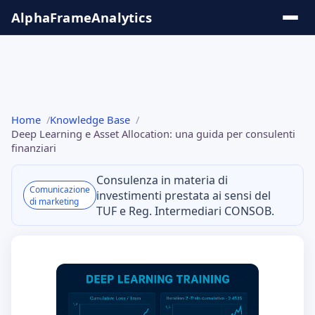
Salta
AlphaFrame
Analytics
al
contenuto
Soluzioni &
Home
Knowledge Base
Insights
Deep Learning e Asset Allocation: una guida per consulenti
finanziari
Tool
Consulenza in materia di
Online
Comunicazione
investimenti prestata ai sensi del
di marketing
TUF e Reg. Intermediari CONSOB.
Knowledge
Base
Serie