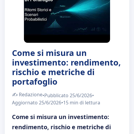
Chi Siamo
IT
EN
Come si misura un
investimento: rendimento,
rischio e metriche di
portafoglio
✍️
Redazione
•
Pubblicato
25/6/2026
•
Aggiornato
25/6/2026
•
15 min
di lettura
Come si misura un investimento:
rendimento, rischio e metriche di