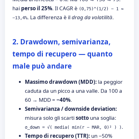
hai
perso il 25%
. Il CAGR è
(0,75)^(1/2) − 1 ≈
. La differenza è il
drag da volatilità
.
−13,4%
2. Drawdown, semivarianza,
tempo di recupero — quanto
male può andare
Massimo drawdown (MDD):
la peggior
caduta da un picco a una valle. Da 100 a
60 → MDD =
−40%
.
Semivarianza / downside deviation:
misura solo gli scarti
sotto
una soglia:
.
σ_down = √( media( min(r − MAR, 0)² ) )
Tempo di recupero (TTR):
un −50%