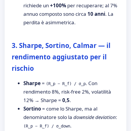
richiede un
+100%
per recuperare; al 7%
annuo composto sono circa
10 anni
. La
perdita è asimmetrica.
3. Sharpe, Sortino, Calmar — il
rendimento aggiustato per il
rischio
Sharpe
=
. Con
(R_p − R_f) / σ_p
rendimento 8%, risk-free 2%, volatilità
12% → Sharpe =
0,5
.
Sortino
= come lo Sharpe, ma al
denominatore solo la
downside deviation
:
.
(R_p − R_f) / σ_down