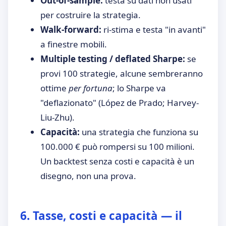
Out-of-sample:
testa su dati non usati
per costruire la strategia.
Walk-forward:
ri-stima e testa "in avanti"
a finestre mobili.
Multiple testing / deflated Sharpe:
se
provi 100 strategie, alcune sembreranno
ottime
per fortuna
; lo Sharpe va
"deflazionato" (López de Prado; Harvey-
Liu-Zhu).
Capacità:
una strategia che funziona su
100.000 € può rompersi su 100 milioni.
Un backtest senza costi e capacità è un
disegno, non una prova.
6. Tasse, costi e capacità — il