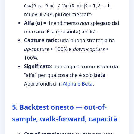
. β = 1,2 → ti
Cov(R_p, R_m) / Var(R_m)
muovi il 20% più del mercato.
Alfa (α)
= il rendimento
non
spiegato dal
mercato. È la (presunta) abilità.
Capture ratio:
una buona strategia ha
up-capture
> 100% e
down-capture
<
100%.
Significato:
non pagare commissioni da
"alfa" per qualcosa che è solo
beta
.
Approfondisci in
Alpha e Beta
.
5. Backtest onesto — out-of-
sample, walk-forward, capacità