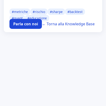
#
metriche
#
rischio
#
sharpe
#
backtest
#
quant
#
educazione
Parla con noi
← Torna alla Knowledge Base