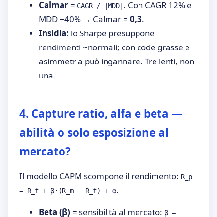
Calmar
=
. Con CAGR 12% e
CAGR / |MDD|
MDD −40% → Calmar =
0,3
.
Insidia:
lo Sharpe presuppone
rendimenti ~normali; con code grasse e
asimmetria può ingannare. Tre lenti, non
una.
4. Capture ratio, alfa e beta —
abilità o solo esposizione al
mercato?
Il modello CAPM scompone il rendimento:
R_p
.
= R_f + β·(R_m − R_f) + α
Beta (β)
= sensibilità al mercato:
β =