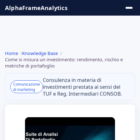
Salta
AlphaFrame
Analytics
al
contenuto
Soluzioni &
Home
Knowledge Base
Insights
Come si misura un investimento: rendimento, rischio e
metriche di portafoglio
Tool
Consulenza in materia di
Online
Comunicazione
investimenti prestata ai sensi del
di marketing
TUF e Reg. Intermediari CONSOB.
Knowledge
Base
Serie