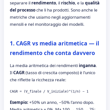
separare il
rendimento
, il
rischio
, e la
qualità
del processo
che li ha prodotti. Sono anche le
metriche che usiamo negli aggiornamenti
mensili e nel monitoraggio dei modelli.
1. CAGR vs media aritmetica — il
rendimento che conta davvero
La media aritmetica dei rendimenti
inganna
.
Il
CAGR
(tasso di crescita composto) è l'unico
che riflette la ricchezza reale:
CAGR = (V_finale / V_iniziale)^(1/n) − 1
Esempio:
+50% un anno, −50% l'anno dopo.
Media aritmetica = 0%. Ma 100 → 150 → 75: