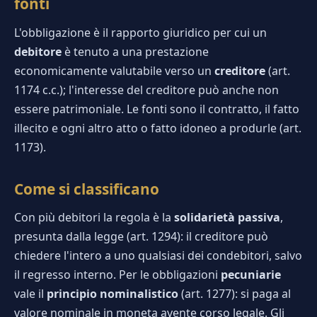
fonti
Chi Siamo
L'obbligazione è il rapporto giuridico per cui un
IT
EN
debitore
è tenuto a una prestazione
economicamente valutabile verso un
creditore
(art.
1174 c.c.); l'interesse del creditore può anche non
essere patrimoniale. Le fonti sono il contratto, il fatto
illecito e ogni altro atto o fatto idoneo a produrle (art.
1173).
Come si classificano
Con più debitori la regola è la
solidarietà passiva
,
presunta dalla legge (art. 1294): il creditore può
chiedere l'intero a uno qualsiasi dei condebitori, salvo
il regresso interno. Per le obbligazioni
pecuniarie
vale il
principio nominalistico
(art. 1277): si paga al
valore nominale in moneta avente corso legale. Gli