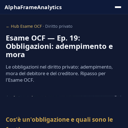
Salta
AlphaFrame
Analytics
al
contenuto
← Hub Esame OCF
·
Diritto privato
Esame OCF
— Ep.
19
:
Obbligazioni: adempimento e
Soluzioni &
Insights
mora
Le obbligazioni nel diritto privato: adempimento,
Tool
mora del debitore e del creditore. Ripasso per
Online
l'Esame OCF.
Knowledge
Base
►
Serie
Cos'è un'obbligazione e quali sono le