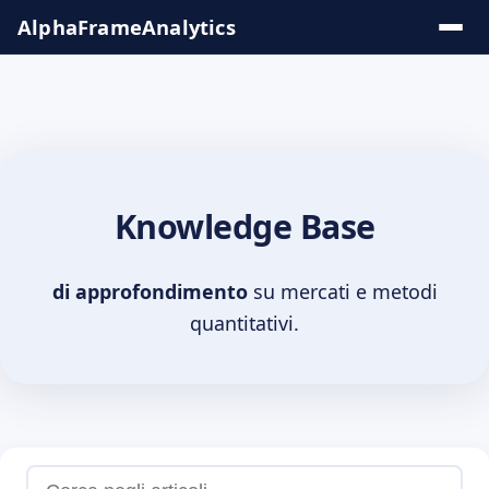
Salta
AlphaFrame
Analytics
al
contenuto
Soluzioni &
Insights
Knowledge Base
Tool
Online
di approfondimento
su mercati e metodi
quantitativi.
Knowledge
Base
Serie