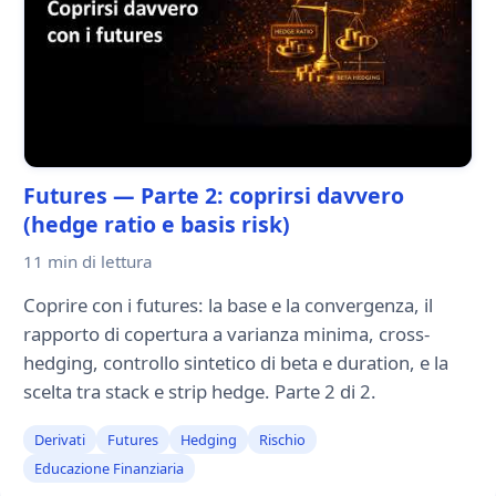
Futures — Parte 2: coprirsi davvero
(hedge ratio e basis risk)
11 min
di lettura
Coprire con i futures: la base e la convergenza, il
rapporto di copertura a varianza minima, cross-
hedging, controllo sintetico di beta e duration, e la
scelta tra stack e strip hedge. Parte 2 di 2.
Derivati
Futures
Hedging
Rischio
Educazione Finanziaria