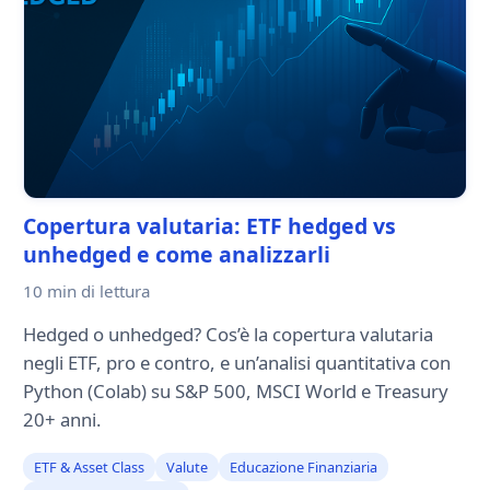
Copertura valutaria: ETF hedged vs
unhedged e come analizzarli
10 min
di lettura
Hedged o unhedged? Cos’è la copertura valutaria
negli ETF, pro e contro, e un’analisi quantitativa con
Python (Colab) su S&P 500, MSCI World e Treasury
20+ anni.
ETF & Asset Class
Valute
Educazione Finanziaria